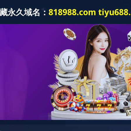
务与产品
科技创新
新闻中心
可持续发展
党建与纪检
的二十大精神研讨班开班...
习近平
纪委二次全会上发表重要...
习近平
主生活会 中共中央总书...
蔡奇在