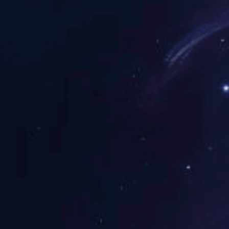
中国金茂举办庆祝党
以公司高质量发展
从党的二十大会场到