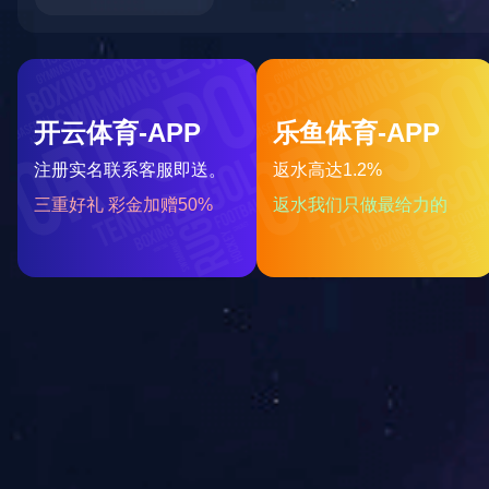
中国中化召开党组理
阳世昊赴蓝星公司
李凡荣赴中国昊华
中国中化召开2022
以昂扬的精神状态务