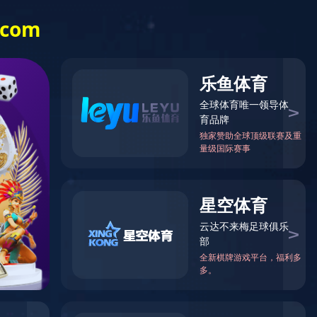
中化集团官网
中国化工官网
English
加入我们
电商平台
同党外人士座谈并共迎新春时强调 以更...
：为实现党的二十大确定的目标任务而...
学习贯彻党的二十大精神中央宣讲团动...