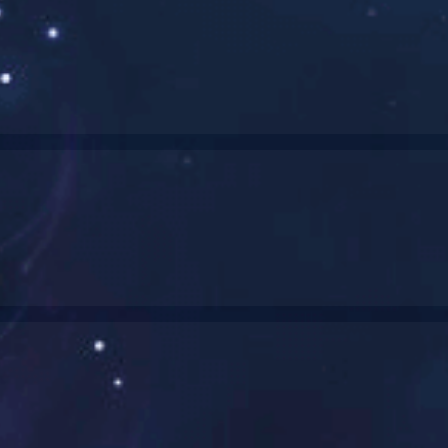
习宣传贯彻党的二十大精...
习近平
治局第一次集体学习时强...
中共
的二十大精神，高质量...
中国中
部学习贯彻党的二十大精...
中国中