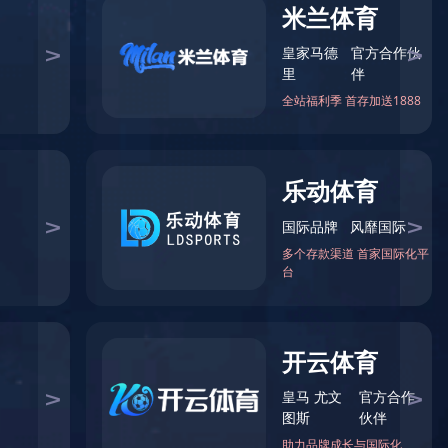
在瞻仰延安革命纪念地时强调 弘扬伟大...
中央政治局召开会议 习近平主持会议
化召开2022年度警示教育大会
化举办党的二十大精神专题辅导报告会...