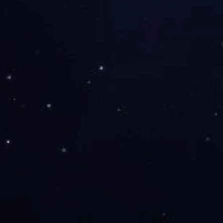
九游jiuyou（中国）
加入我们
公司简介
人才理念
新闻中心
工作机会
科技创新
培训发展
可持续发展
信息公开
A
在线办公
中国中化下属企业
政
京IC