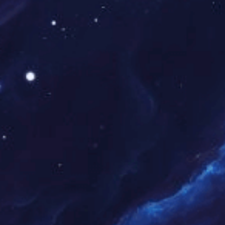
的二十大胜利召开红歌比...
踔厉
贯彻落实党的二十大精神
中国中
基层一线，让党的二十大...
中国中