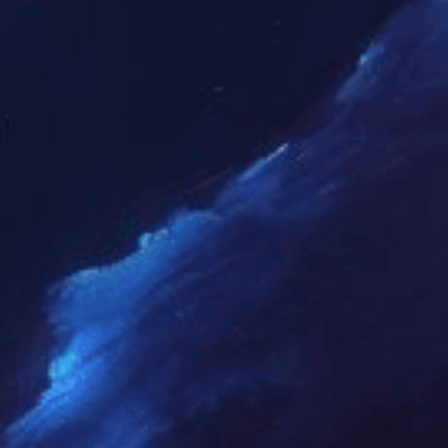
、煤化
中国中化重点培育发展的战略性新兴业
务，涉及水、大气、固废、土壤修复和
检测等领域
查看详情
产业金融
始终
信托、融资租赁、人寿保险、产业基
于成为
金、商业保理、保险经纪、证券投资基
金、金融期货、综合商务服务等
查看详情