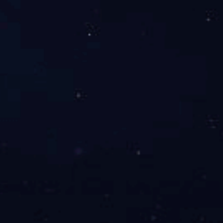
中国中化召开“攻坚克难 党旗飘扬”活动现场交流会暨2025年四季度...
2025.10.27
中国中化党组召开会议传达学习贯彻党的二十届四中全会精神
2025.10.27
企交流会
蓝星北化机“光
2025.10.16
区召开第一届职工运动会
2025.10.15
举行工作会谈
2025.10.15
关注我们