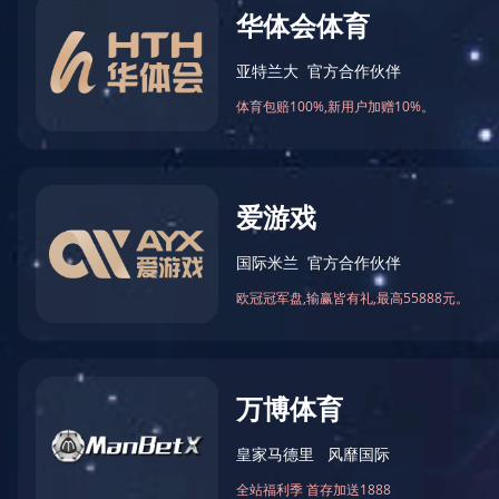
九游jiuyou（中国）
九游官方网站（简称中国中化，英文简称
Holdings）是由中国中化集团有
公司联合重组而成，于2021年5月8
院国资委监管的国有重要骨干企业，员