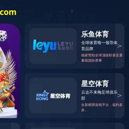
中化集团官网
中国化工官网
English
加入我们
电商平台